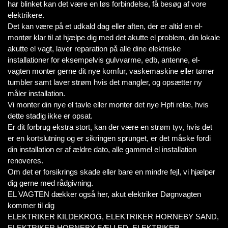
har blinket kan det være en løs forbindelse, få besøg af vore
elektrikere.
Det kan være på et udkald dag eller aften, der er altid en el-
montør klar til at hjælpe dig med det akutte el problem, din lokale
akutte el vagt, laver reparation på alle dine elektriske
installationer for eksempelvis gulvvarme, edb, antenne, el-
vagten monter gerne dit nye komfur, vaskemaskine eller tørrer
tumbler samt laver strøm hvis det mangler, og opsætter ny
måler installation.
Vi monter din nye el tavle eller monter det nye Hpfi relæ, hvis
dette stadig ikke er opsat.
Er dit forbrug ekstra stort, kan der være en strøm tyv, hvis det
er en kortslutning og er sikringen sprunget, er det måske fordi
din installation er af ældre dato, alle gammel el installation
renoveres.
Om det er forsikrings skade eller bare en mindre fejl, vi hjælper
dig gerne med rådgivning.
EL VAGTEN dækker også her, akut elektriker Døgnvagten
kommer til dig
ELEKTRIKER KILDEKROG, ELEKTRIKER HORNEBY SAND,
ELEKTRIKER HORNEBY FÆLLED, ELEKTRIKER